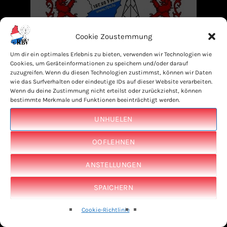
Cookie Zoustemmung
Um dir ein optimales Erlebnis zu bieten, verwenden wir Technologien wie
Cookies, um Geräteinformationen zu speichern und/oder darauf
zuzugreifen. Wenn du diesen Technologien zustimmst, können wir Daten
wie das Surfverhalten oder eindeutige IDs auf dieser Website verarbeiten.
Wenn du deine Zustimmung nicht erteilst oder zurückziehst, können
bestimmte Merkmale und Funktionen beeinträchtigt werden.
AUS ONSEM ARCHIV (ZOUFALL)
UNHUELEN
Hey Du Talk – Interview
OOFLEHNEN
mam Marisa Donato &
Salvatore de Nardo
ANSTELLUNGEN
Country Music mam
SPAICHERN
Nico
Cookie-Richtlinie