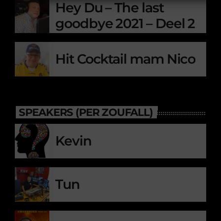
Hey Du – The last
goodbye 2021 – Deel 2
Hit Cocktail mam Nico
SPEAKERS (PER ZOUFALL)
Kevin
Tun