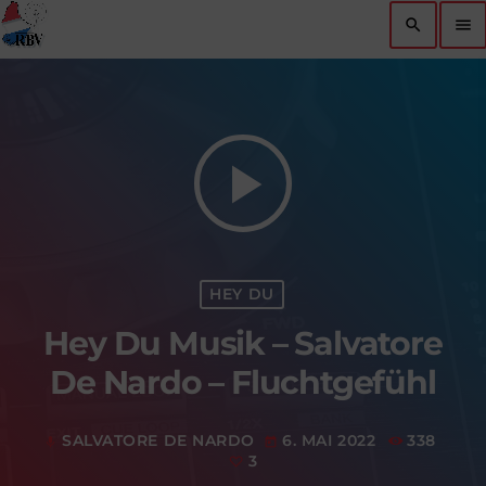
search
menu
play_arrow
HEY DU
Hey Du Musik – Salvatore
De Nardo – Fluchtgefühl
SALVATORE DE NARDO
6. MAI 2022
338
mic
today
3