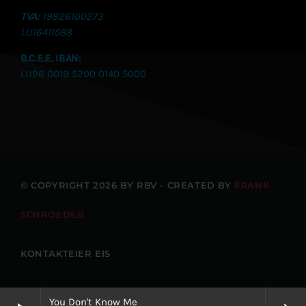
TVA:
19926100273
LU
16411588
B.C.E.E. IBAN:
LU96 0019 5200 0140 5000
© COPYRIGHT 2026 BY RBV - CREATED BY
FRANK
SCHROEDER
KONTAKTEIER EIS
You Don't Know Me