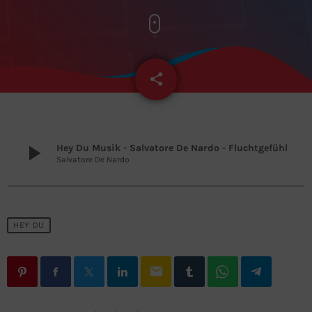
share
email
3
play_arrow
Hey Du Musik - Salvatore De Nardo - Fluchtgefühl
Salvatore De Nardo
HEY DU
email