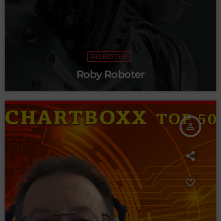
ROBOTER
Roby Roboter
person_outline