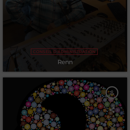
CONSEIL D'ADMINISTRATION
Renn
person_outline