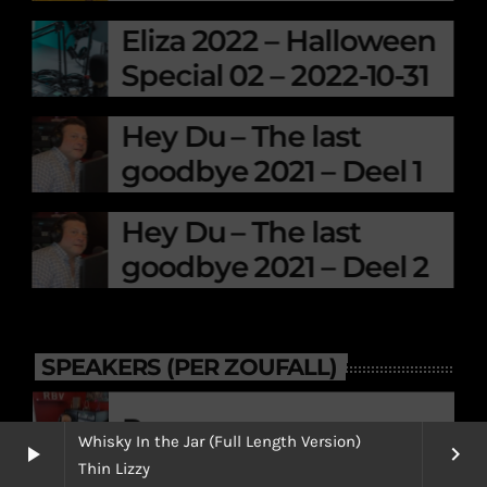
Eliza 2022 – Halloween
Special 02 – 2022-10-31
Hey Du – The last
goodbye 2021 – Deel 1
Hey Du – The last
goodbye 2021 – Deel 2
SPEAKERS (PER ZOUFALL)
Renn
Whisky In the Jar (Full Length Version)
play_arrow
keyboard_arrow_right
Thin Lizzy