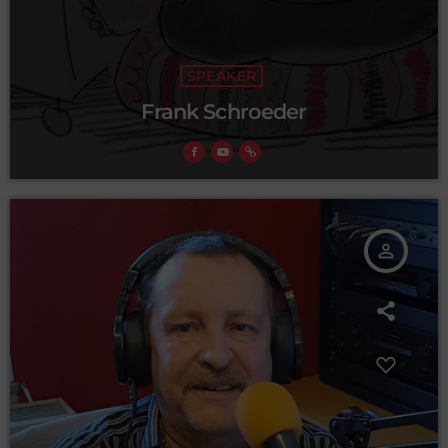
SPEAKER
Frank Schroeder
person_outline