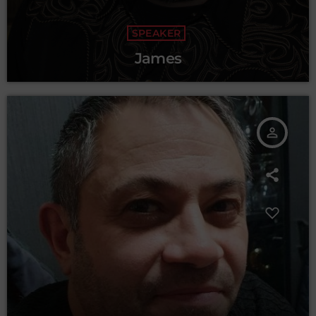
SPEAKER
James
person_outline