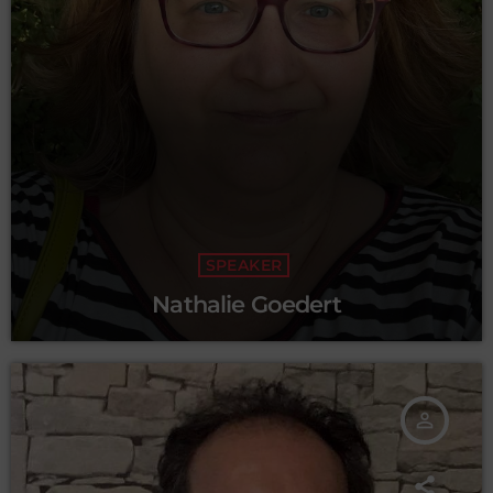
SPEAKER
Nathalie Goedert
person_outline