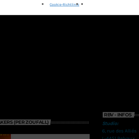
Cookie-Richtlinie
RBV - INFOS
KERS (PER ZOUFALL)
Studio:
6, rue des Alliés
L-4451 Belvaux