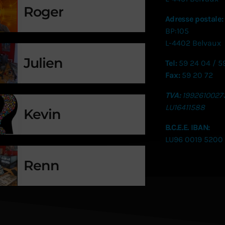
Roger
Adresse postale:
BP:105
L-4402 Belvaux
Julien
Tel:
59 24 04 / 5
Fax:
59 20 72
TVA:
1992610027
LU
16411588
Kevin
B.C.E.E. IBAN:
LU96 0019 5200
Renn