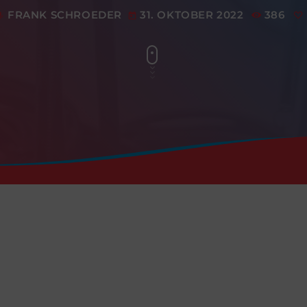
FRANK SCHROEDER
31. OKTOBER 2022
386
ic
today