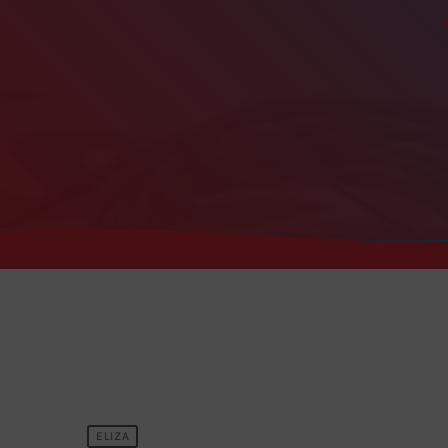
m
ELIZA