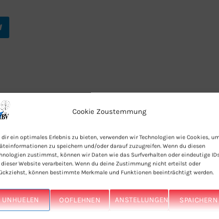
Cookie Zoustemmung
dir ein optimales Erlebnis zu bieten, verwenden wir Technologien wie Cookies, u
ERT EIS IWERT TUNEIN APP
äteinformationen zu speichern und/oder darauf zuzugreifen. Wenn du diesen
hnologien zustimmst, können wir Daten wie das Surfverhalten oder eindeutige ID
 dieser Website verarbeiten. Wenn du deine Zustimmung nicht erteilst oder
ückziehst, können bestimmte Merkmale und Funktionen beeinträchtigt werden.
UNHUELEN
OOFLEHNEN
ANSTELLUNGEN
SPAICHERN