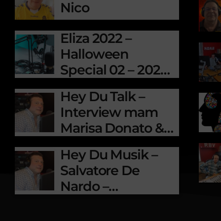
Nico
Eliza 2022 –
Halloween
Special 02 – 2022-
10-31
Hey Du Talk –
Interview mam
Marisa Donato &
Salvatore de
Hey Du Musik –
Nardo
Salvatore De
Nardo –
Fluchtgefühl