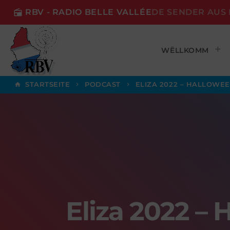
RBV - RADIO BELLE VALLÉE
DE SENDER AUS 
radio
WËLLKOMM
STARTSEITE
PODCAST
ELIZA 2022 – HALLOWEEN
home
keyboard_arrow_right
keyboard_arrow_right
Eliza 2022 – 