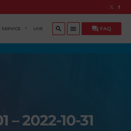
search
menu
question_answer
FAQ
SERVICE
LIVE
1 – 2022-10-31