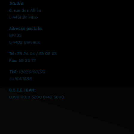
Studio:
6, rue des Alliés
L-4451 Belvaux
Adresse postale:
BP:105
L-4402 Belvaux
Tel:
59 24 04 / 59 06 53
Fax:
59 20 72
TVA:
19926100273
LU
16411588
B.C.E.E. IBAN:
LU96 0019 5200 0140 5000