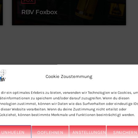
FOX
RBV Foxbox
Cookie Zoustemmung
dir ein optimales Erlebnis zu bieten, verwenden wir Technologien wie Cookies, u
ERT EIS IWERT TUNEIN APP
äteinformationen zu speichern und/oder darauf zuzugreifen. Wenn du diesen
hnologien zustimmst, können wir Daten wie das Surfverhalten oder eindeutige ID
 dieser Website verarbeiten. Wenn du deine Zustimmung nicht erteilst oder
ückziehst, können bestimmte Merkmale und Funktionen beeinträchtigt werden.
UNHUELEN
OOFLEHNEN
ANSTELLUNGEN
SPAICHERN