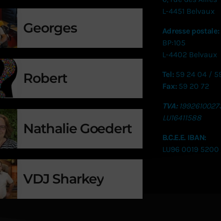
L-4451 Belvaux
Georges
Adresse postale:
BP:105
L-4402 Belvaux
Tel:
59 24 04 / 5
Robert
Fax:
59 20 72
TVA:
1992610027
LU
16411588
Nathalie Goedert
B.C.E.E. IBAN:
LU96 0019 5200
VDJ Sharkey