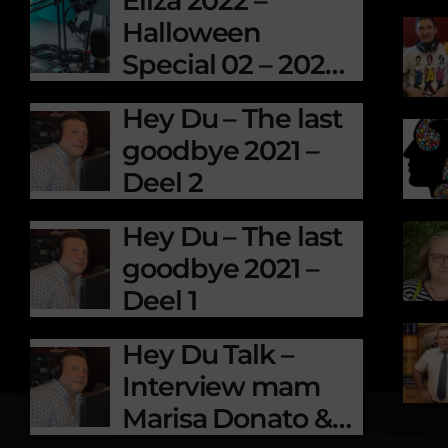
Eliza 2022 –
Halloween
Special 02 – 2022-
10-31
Hey Du – The last
goodbye 2021 –
Deel 2
Hey Du – The last
goodbye 2021 –
Deel 1
Hey Du Talk –
Interview mam
Marisa Donato &