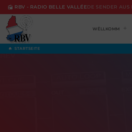
RBV - RADIO BELLE VALLÉE
DE SENDER AUS 
radio
WËLLKOMM
STARTSEITE
home