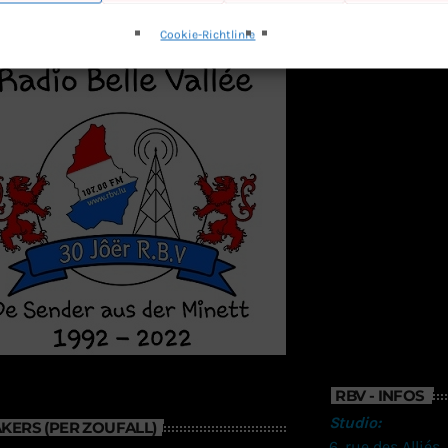
Cookie-Richtlinie
RBV - INFOS
Studio:
KERS (PER ZOUFALL)
6, rue des Alliés