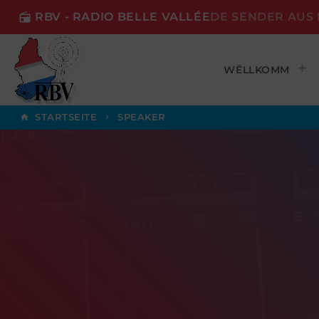
RBV - RADIO BELLE VALLÉE
DE SENDER AUS 
radio
WËLLKOMM
STARTSEITE
SPEAKER
home
keyboard_arrow_right