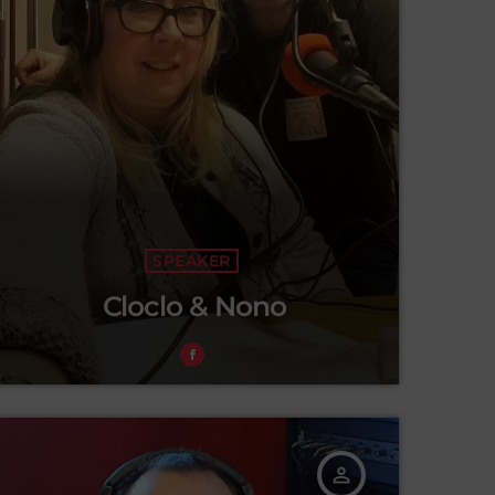
SPEAKER
Cloclo & Nono
person_outline