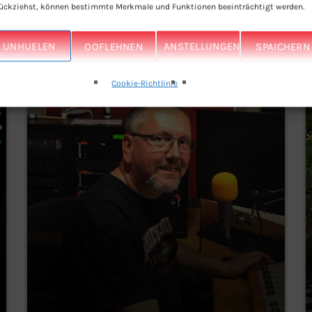
ückziehst, können bestimmte Merkmale und Funktionen beeinträchtigt werden.
UNHUELEN
OOFLEHNEN
ANSTELLUNGEN
SPAICHERN
person_outline
Cookie-Richtlinie