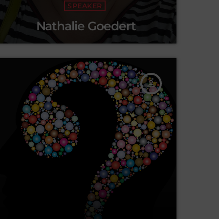
SPEAKER
Nathalie Goedert
person_outline