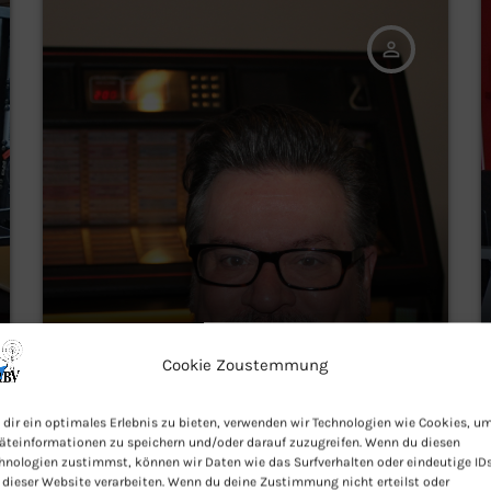
person_outline
Cookie Zoustemmung
dir ein optimales Erlebnis zu bieten, verwenden wir Technologien wie Cookies, u
SPEAKER
äteinformationen zu speichern und/oder darauf zuzugreifen. Wenn du diesen
hnologien zustimmst, können wir Daten wie das Surfverhalten oder eindeutige ID
James
 dieser Website verarbeiten. Wenn du deine Zustimmung nicht erteilst oder