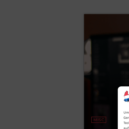
Um 
Ger
MISC
Tec
auf