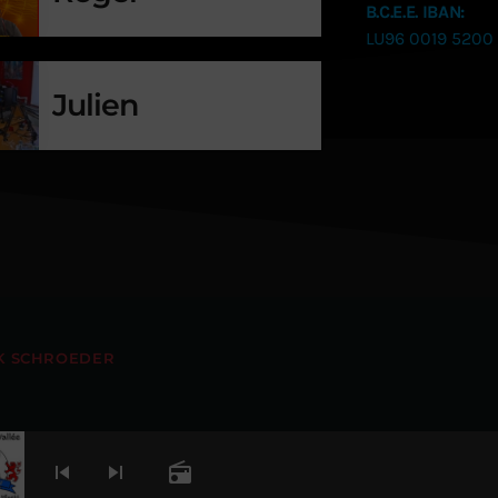
B.C.E.E. IBAN:
LU96 0019 5200
Julien
K SCHROEDER
skip_previous
skip_next
radio