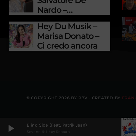
Salvatore De
Nardo –
Fluchtgefühl
Hey Du Musik –
Marisa Donato –
Ci credo ancora
© COPYRIGHT 2026 BY RBV - CREATED BY
FRAN
play_arrow
Blind Side (feat. Patrik Jean)
Sevenn & Ilkay Sencan