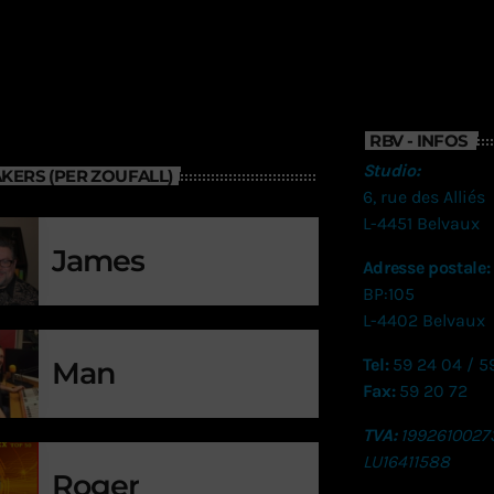
RBV - INFOS
Studio:
KERS (PER ZOUFALL)
6, rue des Alliés
L-4451 Belvaux
James
Adresse postale:
BP:105
L-4402 Belvaux
Tel:
59 24 04 / 5
Man
Fax:
59 20 72
TVA:
1992610027
LU
16411588
Roger