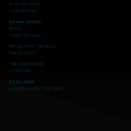
6, rue des Alliés
L-4451 Belvaux
Adresse postale:
BP:105
L-4402 Belvaux
Tel:
59 24 04 / 59 06 53
Fax:
59 20 72
TVA:
19926100273
LU
16411588
B.C.E.E. IBAN:
LU96 0019 5200 0140 5000