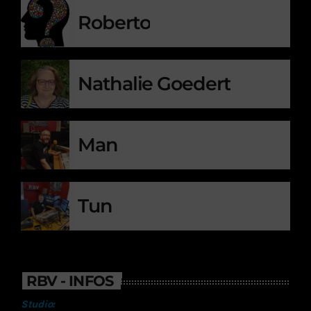
Roberto
Nathalie Goedert
Man
Tun
RBV - INFOS
Studio: