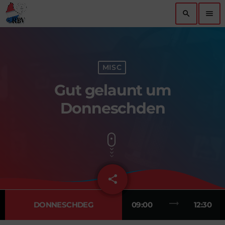
search
menu
MISC
Gut gelaunt um
Donneschden
share
email
1
trending_flat
DONNESCHDEG
09:00
12:30