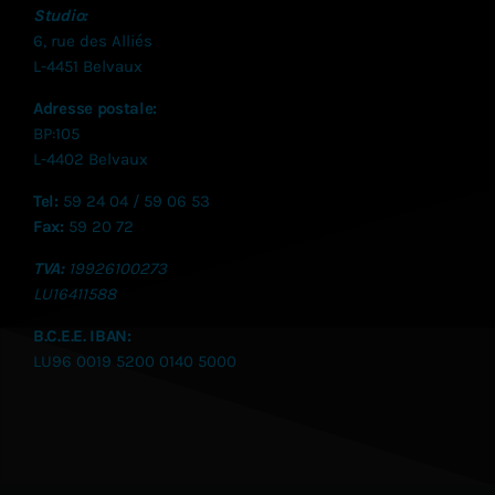
Studio:
6, rue des Alliés
L-4451 Belvaux
Adresse postale:
BP:105
L-4402 Belvaux
Tel:
59 24 04 / 59 06 53
Fax:
59 20 72
TVA:
19926100273
LU
16411588
B.C.E.E. IBAN:
LU96 0019 5200 0140 5000