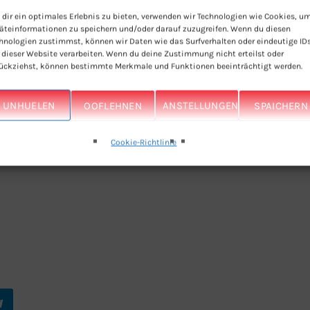
dir ein optimales Erlebnis zu bieten, verwenden wir Technologien wie Cookies, u
äteinformationen zu speichern und/oder darauf zuzugreifen. Wenn du diesen
hnologien zustimmst, können wir Daten wie das Surfverhalten oder eindeutige ID
 dieser Website verarbeiten. Wenn du deine Zustimmung nicht erteilst oder
ückziehst, können bestimmte Merkmale und Funktionen beeinträchtigt werden.
UNHUELEN
OOFLEHNEN
ANSTELLUNGEN
SPAICHERN
Cookie-Richtlinie