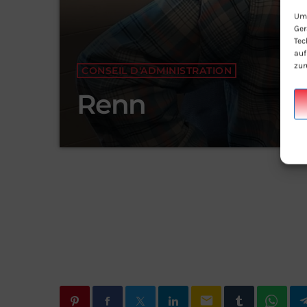
Um 
Ger
Tec
auf
zur
CONSEIL D'ADMINISTRATION
Renn
email