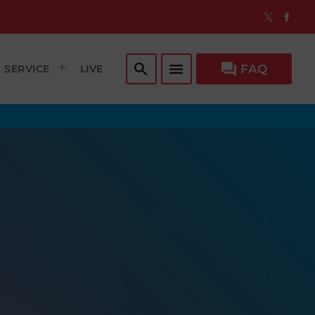
search
menu
question_answer
FAQ
SERVICE
LIVE