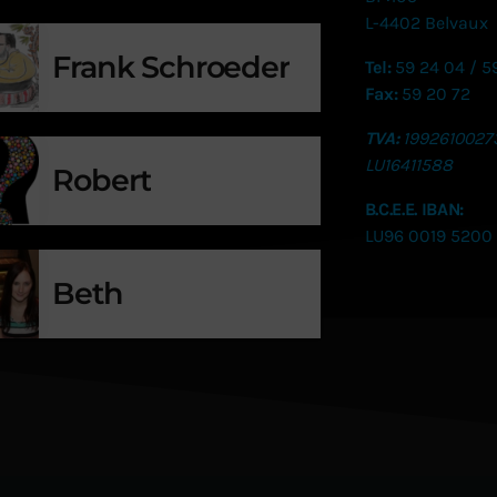
L-4402 Belvaux
Frank Schroeder
Tel:
59 24 04 / 5
Fax:
59 20 72
TVA:
1992610027
LU
16411588
Robert
B.C.E.E. IBAN:
LU96 0019 5200
Beth