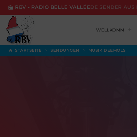
RBV - RADIO BELLE VALLÉE
DE SENDER AUS 
radio
WËLLKOMM
STARTSEITE
SENDUNGEN
MUSIK DEEMOLS
home
keyboard_arrow_right
keyboard_arrow_right