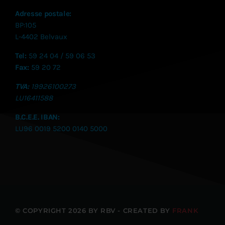
Adresse postale:
BP:105
L-4402 Belvaux
Tel:
59 24 04 / 59 06 53
Fax:
59 20 72
TVA:
19926100273
LU
16411588
B.C.E.E. IBAN:
LU96 0019 5200 0140 5000
© COPYRIGHT 2026 BY RBV - CREATED BY
FRANK