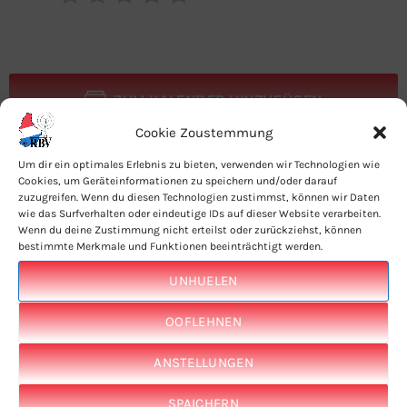
ZUM KALENDER HINZUFÜGEN
Cookie Zoustemmung
Um dir ein optimales Erlebnis zu bieten, verwenden wir Technologien wie
Cookies, um Geräteinformationen zu speichern und/oder darauf
zuzugreifen. Wenn du diesen Technologien zustimmst, können wir Daten
wie das Surfverhalten oder eindeutige IDs auf dieser Website verarbeiten.
Wenn du deine Zustimmung nicht erteilst oder zurückziehst, können
bestimmte Merkmale und Funktionen beeinträchtigt werden.
LAUSCHTERT EIS IWERT TUNEIN APP
UNHUELEN
OOFLEHNEN
ANSTELLUNGEN
SPAICHERN