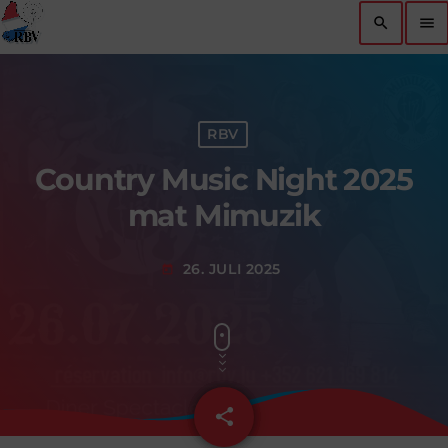
search
menu
RBV
Country Music Night 2025
mat Mimuzik
26. JULI 2025
today
share
email