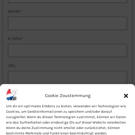
NAME*
E-MAIL*
URL
Cookie Zoustemmung
NAME, E-MAIL-ADRESSE UND WEBSITE IN DIESEM
BROWSER FÜR MEINEN NÄCHSTEN KOMMENTAR
Um dir ein optimales Erlebnis zu bieten, verwenden wir Technologien wie
SPEICHERN.
Cookies, um Geräteinformationen zu speichern und/oder darauf
zuzugreifen. Wenn du diesen Technologien zustimmst, können wir Daten
wie das Surfverhalten oder eindeutige IDs auf dieser Website verarbeiten.
Wenn du deine Zustimmung nicht erteilst oder zurückziehst, können
bestimmte Merkmale und Funktionen beeinträchtigt werden.