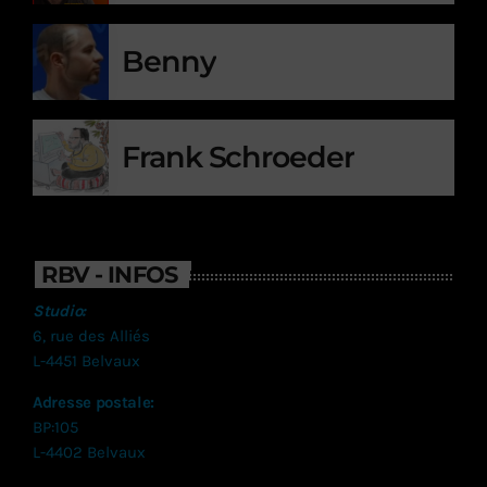
Benny
Frank Schroeder
RBV - INFOS
Studio:
6, rue des Alliés
L-4451 Belvaux
Adresse postale:
BP:105
L-4402 Belvaux