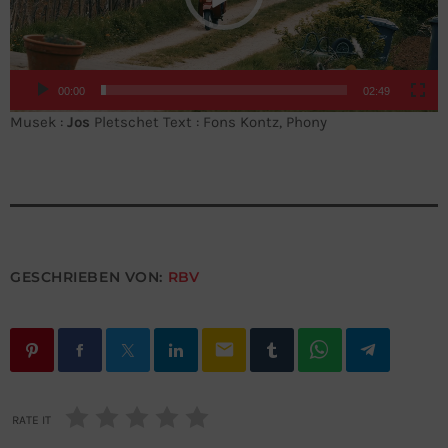
P
l
a
y
00:00
02:49
e
Musek :
Jos
Pletschet Text : Fons Kontz, Phony
r
GESCHRIEBEN VON:
RBV
email
RATE IT