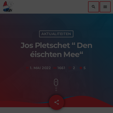
search
menu
AKTUALITEITEN
Jos Pletschet “ Den
éischten Mee“
1. MAI 2022
1661
2
5
today
share
email
2