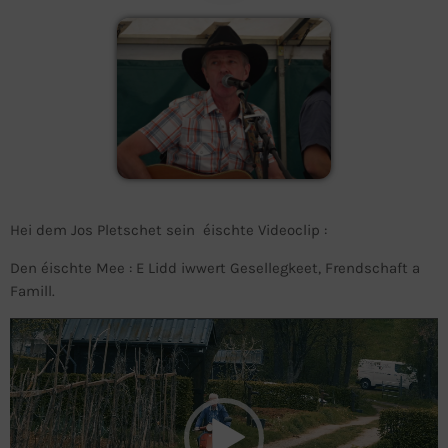
Hei dem Jos Pletschet sein éischte Videoclip :
Den éischte Mee : E Lidd iwwert Gesellegkeet, Frendschaft a
Famill.
V
i
d
e
o
-