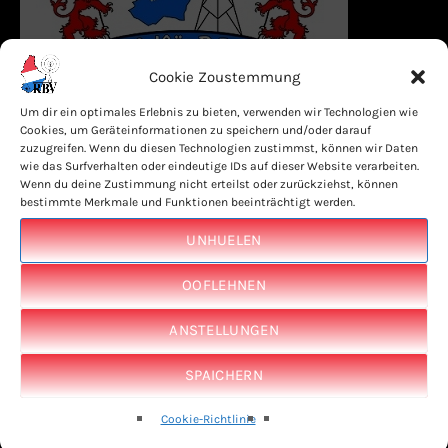
Cookie Zoustemmung
Um dir ein optimales Erlebnis zu bieten, verwenden wir Technologien wie
Cookies, um Geräteinformationen zu speichern und/oder darauf
zuzugreifen. Wenn du diesen Technologien zustimmst, können wir Daten
wie das Surfverhalten oder eindeutige IDs auf dieser Website verarbeiten.
Wenn du deine Zustimmung nicht erteilst oder zurückziehst, können
AUS ONSEM ARCHIV (ZOUFALL)
bestimmte Merkmale und Funktionen beeinträchtigt werden.
Hey Du Musik – Marisa
UNHUELEN
Donato – Ci credo
OOFLEHNEN
ancora
ANSTELLUNGEN
Hey Du – The last
SPAICHERN
goodbye 2021 – Deel 1
Cookie-Richtlinie
Hey Du Talk – Interview