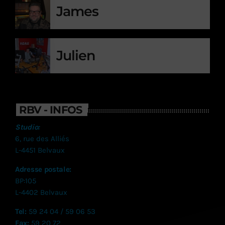
James
Julien
RBV - INFOS
Studio:
6, rue des Alliés
L-4451 Belvaux
Adresse postale:
BP:105
L-4402 Belvaux
Tel:
59 24 04 / 59 06 53
Fax:
59 20 72