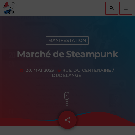
search
menu
MANIFESTATION
Marché de Steampunk
20. MAI 2023
RUE DU CENTENAIRE /
today
my_location
DUDELANGE
share
email