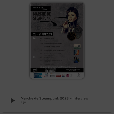
play_arrow
Marché de Steampunk 2023 – Interview
RBV