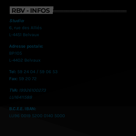
RBV - INFOS
Studio:
6, rue des Alliés
L-4451 Belvaux
Adresse postale:
BP:105
L-4402 Belvaux
Tel:
59 24 04 / 59 06 53
Fax:
59 20 72
TVA:
19926100273
LU
16411588
B.C.E.E. IBAN:
LU96 0019 5200 0140 5000