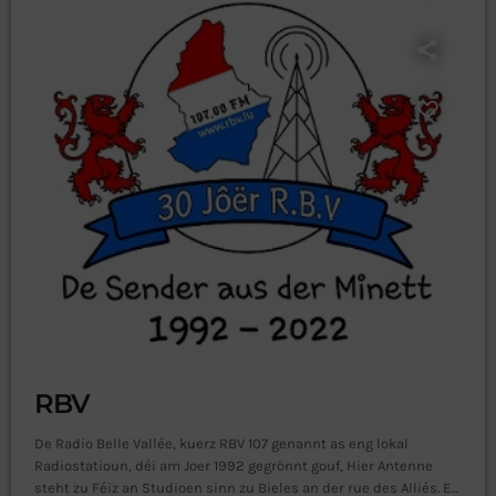
RBV
De Radio Belle Vallée, kuerz RBV 107 genannt as eng lokal
Radiostatioun, déi am Joer 1992 gegrönnt gouf, Hier Antenne
steht zu Féiz an Studioen sinn zu Bieles an der rue des Alliés. En