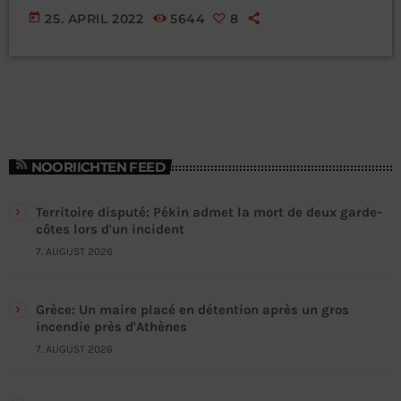
Deel vun den Speaker gräifen awer och op Erfahrungen zeréck,
today
25. APRIL 2022
5644
8
déi sie schon an der sougenannter “Piratenzäit” gesammelt
hun. Eis Programmer gin iwwert Ultra Kuerzwell, kuerz UKW oder
mei einfach iwwert 107.00 FM ausgestrahlt. Gesent […]
NOORIICHTEN FEED
Territoire disputé: Pékin admet la mort de deux garde-
côtes lors d'un incident
7. AUGUST 2026
Grèce: Un maire placé en détention après un gros
incendie près d'Athènes
7. AUGUST 2026