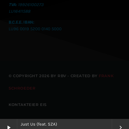
TVA:
19926100273
LU
16411588
B.C.E.E. IBAN:
LU96 0019 5200 0140 5000
© COPYRIGHT 2026 BY RBV - CREATED BY
FRANK
SCHROEDER
KONTAKTEIER EIS
Just Us (feat. SZA)
play_arrow
keyboard_arrow_right