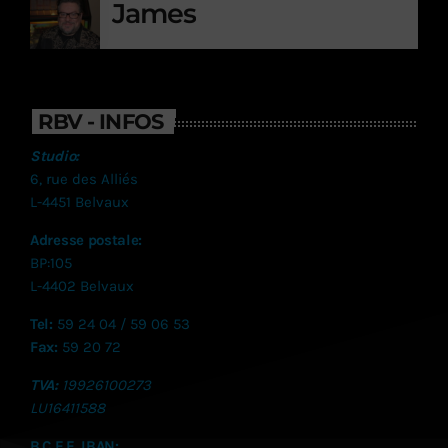
James
RBV - INFOS
Studio:
6, rue des Alliés
L-4451 Belvaux
Adresse postale:
BP:105
L-4402 Belvaux
Tel:
59 24 04 / 59 06 53
Fax:
59 20 72
TVA:
19926100273
LU
16411588
B.C.E.E. IBAN: