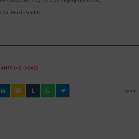
versal Music GmbH
:
ANTOINE ORAZI
email
RATE IT