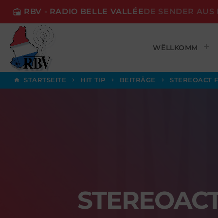
RBV - RADIO BELLE VALLÉE
DE SENDER AUS 
radio
WËLLKOMM
STARTSEITE
HIT TIP
BEITRÄGE
STEREOACT F
home
keyboard_arrow_right
keyboard_arrow_right
keyboard_arrow_right
STEREOACT 