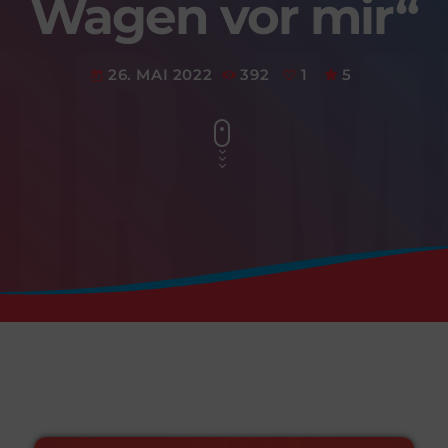
Wagen vor mir“
26. MAI 2022
392
1
5
today