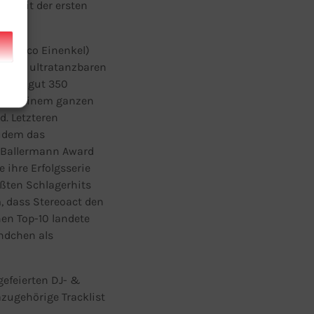
um mit der ersten
c (Rico Einenkel)
 ihren ultratanzbaren
gehen gut 350
gern, einem ganzen
. Letzteren
zudem das
 Ballermann Award
 ihre Erfolgsserie
ößten Schlagerhits
 dass Stereoact den
hen Top-10 landete
ändchen als
efeierten DJ- &
azugehörige Tracklist