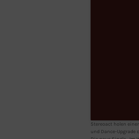
Stereoact holen eine
und Dance-Upgrade o
Die neue Single „Im W