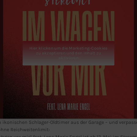
Hier klicken um die Marketing-Cookies
zu akzeptieren und den Inhalt zu
aktivieren
n ikonischen Schlager-Oldtimer aus der Garage – und verpass
hne Reichweitenlimit:
agen vor mir“ feat. Lena Marie Engel ist ab 13. Mai im Stream