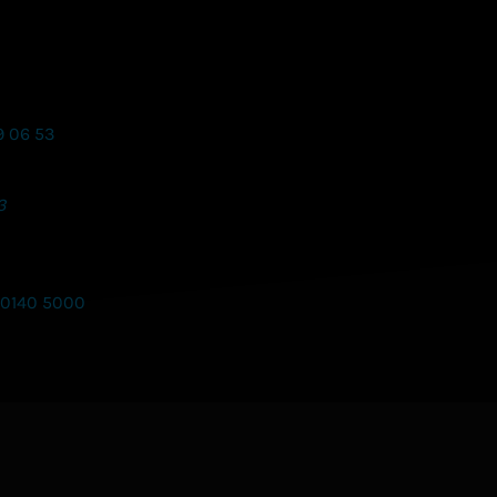
9 06 53
3
 0140 5000