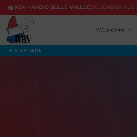
RBV - RADIO BELLE VALLÉE
DE SENDER AUS 
radio
WËLLKOMM
STARTSEITE
home