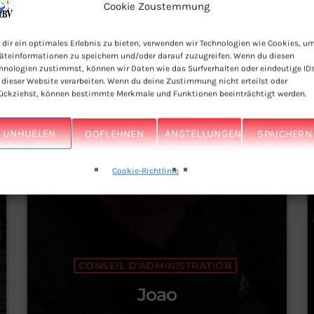
Cookie Zoustemmung
person_outline
dir ein optimales Erlebnis zu bieten, verwenden wir Technologien wie Cookies, u
äteinformationen zu speichern und/oder darauf zuzugreifen. Wenn du diesen
hnologien zustimmst, können wir Daten wie das Surfverhalten oder eindeutige ID
 dieser Website verarbeiten. Wenn du deine Zustimmung nicht erteilst oder
ückziehst, können bestimmte Merkmale und Funktionen beeinträchtigt werden.
UNHUELEN
OOFLEHNEN
ANSTELLUNGEN
SPAICHERN
Cookie-Richtlinie
CONSEIL D'ADMINISTRATION
Joao