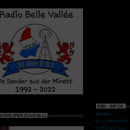
RBV - INFOS
Studio:
KERS (PER ZOUFALL)
6, rue des Alliés
L-4451 Belvaux