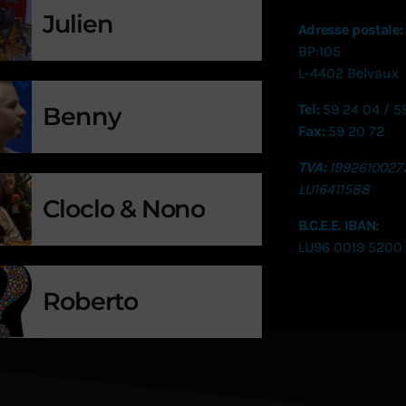
Julien
Adresse postale:
BP:105
L-4402 Belvaux
Tel:
59 24 04 / 5
Benny
Fax:
59 20 72
TVA:
1992610027
LU
16411588
Cloclo & Nono
B.C.E.E. IBAN:
LU96 0019 5200
Roberto