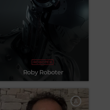
ROBOTER
Roby Roboter
person_outline