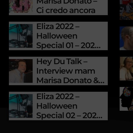
Marisa Donato –
Ci credo ancora
Eliza 2022 –
Halloween
Special 01 – 2022-
10-31
Hey Du Talk –
Interview mam
Marisa Donato &
Salvatore de
Eliza 2022 –
Nardo
Halloween
Special 02 – 2022-
10-31