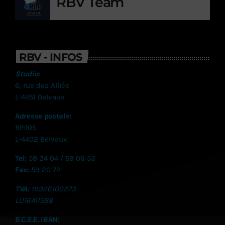
RBV Team
RBV - INFOS
Studio:
6, rue des Alliés
L-4451 Belvaux
Adresse postale:
BP:105
L-4402 Belvaux
Tel:
59 24 04 / 59 06 53
Fax:
59 20 72
TVA:
19926100273
LU
16411588
B.C.E.E. IBAN: