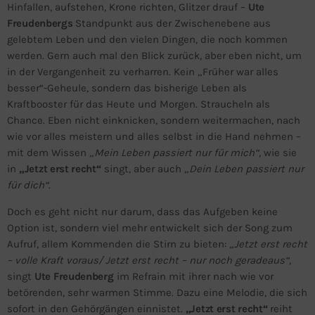
Hinfallen, aufstehen, Krone richten, Glitzer drauf –
Ute
Freudenbergs
Standpunkt aus der Zwischenebene aus
gelebtem Leben und den vielen Dingen, die noch kommen
werden. Gern auch mal den Blick zurück, aber eben nicht, um
in der Vergangenheit zu verharren. Kein „Früher war alles
besser“-Geheule, sondern das bisherige Leben als
Kraftbooster für das Heute und Morgen. Straucheln als
Chance. Eben nicht einknicken, sondern weitermachen, nach
wie vor alles meistern und alles selbst in die Hand nehmen –
mit dem Wissen
„Mein Leben passiert nur für mich“
, wie sie
in
„Jetzt erst recht“
singt, aber auch
„Dein Leben passiert nur
für dich“
.
Doch es geht nicht nur darum, dass das Aufgeben keine
Option ist, sondern viel mehr entwickelt sich der Song zum
Aufruf, allem Kommenden die Stirn zu bieten:
„Jetzt erst recht
– volle Kraft voraus/ Jetzt erst recht – nur noch geradeaus“
,
singt
Ute Freudenberg
im Refrain mit ihrer nach wie vor
betörenden, sehr warmen Stimme. Dazu eine Melodie, die sich
sofort in den Gehörgängen einnistet.
„Jetzt erst recht“
reiht