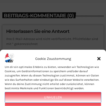
BEITRAGS-KOMMENTARE (0)
Hinterlassen Sie eine Antwort
Ihre E-Mail-Adresse wird nicht veröffentlicht. Pflichtfelder sind
mit * gekennzeichnet
KOMMENTAR*
Cookie Zoustemmung
Um dir ein optimales Erlebnis zu bieten, verwenden wir Technologien wie
Cookies, um Geräteinformationen zu speichern und/oder darauf
zuzugreifen. Wenn du diesen Technologien zustimmst, können wir Daten
wie das Surfverhalten oder eindeutige IDs auf dieser Website verarbeiten.
NAME*
Wenn du deine Zustimmung nicht erteilst oder zurückziehst, können
bestimmte Merkmale und Funktionen beeinträchtigt werden.
UNHUELEN
E-MAIL*