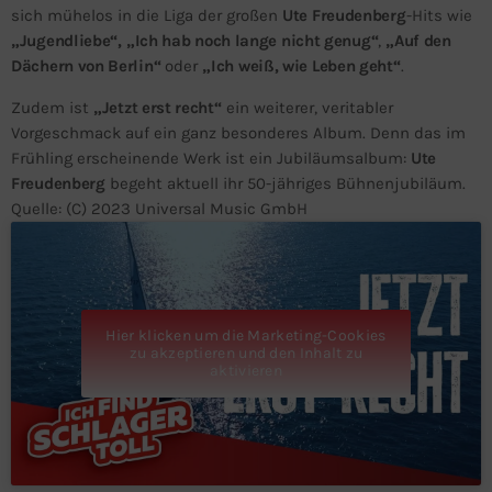
sich mühelos in die Liga der großen
Ute Freudenberg
-Hits wie
„Jugendliebe“,
„Ich hab noch lange nicht genug“
,
„Auf den
Dächern von Berlin“
oder
„Ich weiß, wie Leben geht“
.
Zudem ist
„Jetzt erst recht“
ein weiterer, veritabler
Vorgeschmack auf ein ganz besonderes Album. Denn das im
Frühling erscheinende Werk ist ein Jubiläumsalbum:
Ute
Freudenberg
begeht aktuell ihr 50-jähriges Bühnenjubiläum.
Quelle: (C) 2023 Universal Music GmbH
Hier klicken um die Marketing-Cookies
zu akzeptieren und den Inhalt zu
aktivieren