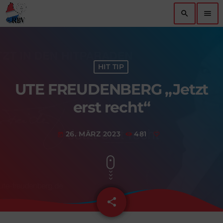
search
menu
HIT TIP
UTE FREUDENBERG „Jetzt
erst recht“
26. MÄRZ 2023
481
today
share
email