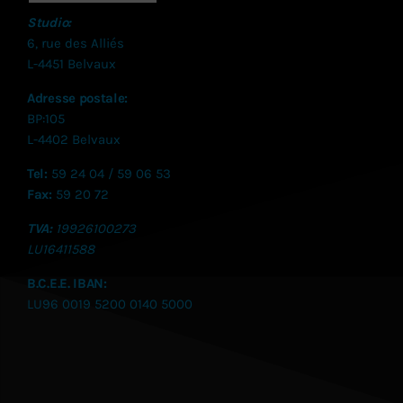
Studio:
6, rue des Alliés
L-4451 Belvaux
Adresse postale:
BP:105
L-4402 Belvaux
Tel:
59 24 04 / 59 06 53
Fax:
59 20 72
TVA:
19926100273
LU
16411588
B.C.E.E. IBAN:
LU96 0019 5200 0140 5000