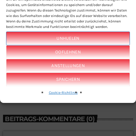
GESCHRIEBEN VON:
ANTOINE ORAZI
Cookies, um Geräteinformationen zu speichern und/oder darauf
zuzugreifen. Wenn du diesen Technologien zustimmst, können wir Daten
wie das Surfverhalten oder eindeutige IDs auf dieser Website verarbeiten.
Wenn du deine Zustimmung nicht erteilst oder zurückziehst, können
email
bestimmte Merkmale und Funktionen beeinträchtigt werden.
UNHUELEN
RATE IT
OOFLEHNEN
ANSTELLUNGEN
SPAICHERN
Cookie-Richtlinie
BEITRAGS-KOMMENTARE (0)