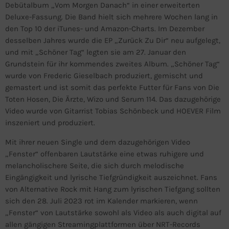
Debütalbum „Vom Morgen Danach“ in einer erweiterten
Deluxe-Fassung. Die Band hielt sich mehrere Wochen lang in
den Top 10 der iTunes- und Amazon-Charts. Im Dezember
desselben Jahres wurde die EP „Zurück Zu Dir“ neu aufgelegt,
und mit „Schöner Tag“ legten sie am 27. Januar den
Grundstein für ihr kommendes zweites Album. „Schöner Tag“
wurde von Frederic Gieselbach produziert, gemischt und
gemastert und ist somit das perfekte Futter für Fans von Die
Toten Hosen, Die Ärzte, Wizo und Serum 114. Das dazugehörige
Video wurde von Gitarrist Tobias Schönbeck und HOEVER Film
inszeniert und produziert.
Mit ihrer neuen Single und dem dazugehörigen Video
„Fenster“ offenbaren Lautstärke eine etwas ruhigere und
melancholischere Seite, die sich durch melodische
Eingängigkeit und lyrische Tiefgründigkeit auszeichnet. Fans
von Alternative Rock mit Hang zum lyrischen Tiefgang sollten
sich den 28. Juli 2023 rot im Kalender markieren, wenn
„Fenster“ von Lautstärke sowohl als Video als auch digital auf
allen gängigen Streamingplattformen über NRT-Records