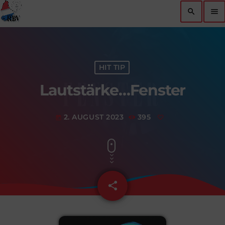
search
menu
HIT TIP
Lautstärke…Fenster
2. AUGUST 2023
395
today
share
email